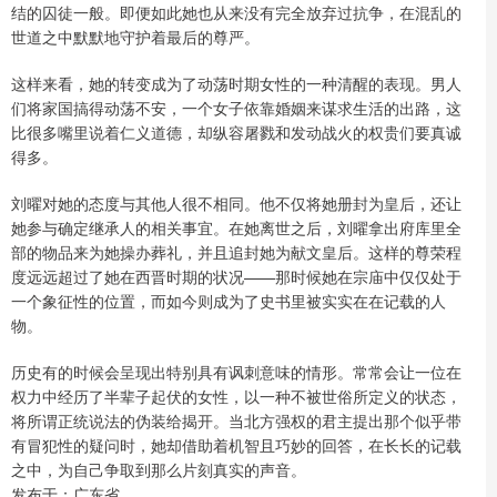
结的囚徒一般。即便如此她也从来没有完全放弃过抗争，在混乱的
世道之中默默地守护着最后的尊严。
这样来看，她的转变成为了动荡时期女性的一种清醒的表现。男人
们将家国搞得动荡不安，一个女子依靠婚姻来谋求生活的出路，这
比很多嘴里说着仁义道德，却纵容屠戮和发动战火的权贵们要真诚
得多。
刘曜对她的态度与其他人很不相同。他不仅将她册封为皇后，还让
她参与确定继承人的相关事宜。在她离世之后，刘曜拿出府库里全
部的物品来为她操办葬礼，并且追封她为献文皇后。这样的尊荣程
度远远超过了她在西晋时期的状况——那时候她在宗庙中仅仅处于
一个象征性的位置，而如今则成为了史书里被实实在在记载的人
物。
历史有的时候会呈现出特别具有讽刺意味的情形。常常会让一位在
权力中经历了半辈子起伏的女性，以一种不被世俗所定义的状态，
将所谓正统说法的伪装给揭开。当北方强权的君主提出那个似乎带
有冒犯性的疑问时，她却借助着机智且巧妙的回答，在长长的记载
之中，为自己争取到那么片刻真实的声音。
发布于：广东省