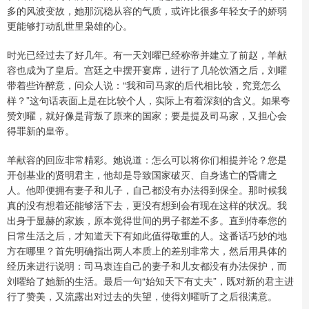
多的风波变故，她那沉稳从容的气质，或许比很多年轻女子的娇弱
更能够打动乱世里枭雄的心。
时光已经过去了好几年。有一天刘曜已经称帝并建立了前赵，羊献
容也成为了皇后。宫廷之中摆开宴席，进行了几轮饮酒之后，刘曜
带着些许醉意，问众人说：“我和司马家的后代相比较，究竟怎么
样？”这句话表面上是在比较个人，实际上有着深刻的含义。如果夸
赞刘曜，就好像是背叛了原来的国家；要是提及司马家，又担心会
得罪新的皇帝。
羊献容的回应非常精彩。她说道：怎么可以将你们相提并论？您是
开创基业的贤明君主，他却是导致国家破灭、自身逃亡的昏庸之
人。他即便拥有妻子和儿子，自己都没有办法得到保全。那时候我
真的没有想着还能够活下去，更没有想到会有现在这样的状况。我
出身于显赫的家族，原本觉得世间的男子都差不多。直到侍奉您的
日常生活之后，才知道天下有如此值得敬重的人。这番话巧妙的地
方在哪里？首先明确指出两人本质上的差别非常大，然后用具体的
经历来进行说明：司马衷连自己的妻子和儿女都没有办法保护，而
刘曜给了她新的生活。最后一句“始知天下有丈夫”，既对新的君主进
行了赞美，又流露出对过去的失望，使得刘曜听了之后很满意。