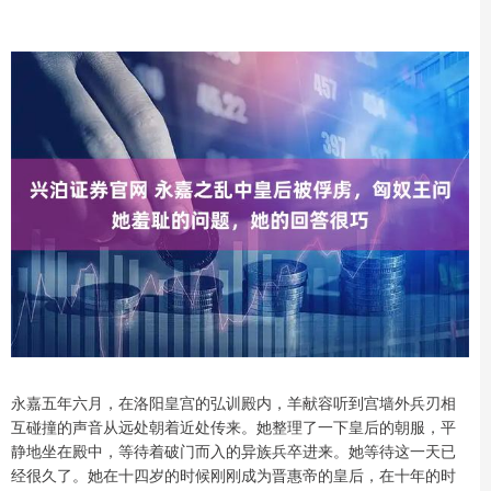
永嘉五年六月，在洛阳皇宫的弘训殿内，羊献容听到宫墙外兵刃相
互碰撞的声音从远处朝着近处传来。她整理了一下皇后的朝服，平
静地坐在殿中，等待着破门而入的异族兵卒进来。她等待这一天已
经很久了。她在十四岁的时候刚刚成为晋惠帝的皇后，在十年的时