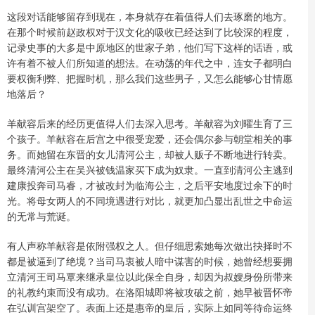
这段对话能够留存到现在，本身就存在着值得人们去琢磨的地方。
在那个时候前赵政权对于汉文化的吸收已经达到了比较深的程度，
记录史事的大多是中原地区的世家子弟，他们写下这样的话语，或
许有着不被人们所知道的想法。在动荡的年代之中，连女子都明白
要权衡利弊、把握时机，那么我们这些男子，又怎么能够心甘情愿
地落后？
羊献容后来的经历更值得人们去深入思考。羊献容为刘曜生育了三
个孩子。羊献容在后宫之中很受宠爱，还会偶尔参与朝堂相关的事
务。而她留在东晋的女儿清河公主，却被人贩子不断地进行转卖。
最终清河公主在吴兴被钱温家买下成为奴隶。一直到清河公主逃到
建康投奔司马睿，才被改封为临海公主，之后平安地度过余下的时
光。将母女两人的不同境遇进行对比，就更加凸显出乱世之中命运
的无常与荒诞。
有人声称羊献容是依附强权之人。但仔细思索她每次做出抉择时不
都是被逼到了绝境？当司马衷被人暗中谋害的时候，她曾经想要拥
立清河王司马覃来继承皇位以此保全自身，却因为叔嫂身份所带来
的礼教约束而没有成功。在洛阳城即将被攻破之前，她早被晋怀帝
在弘训宫架空了。表面上还是惠帝的皇后，实际上如同等待命运终