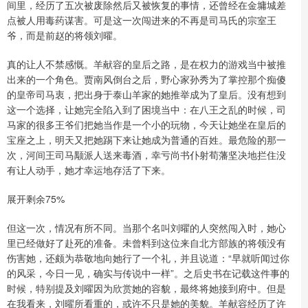
间里，经历了五次被废除然后又被恢复的事情，还曾经在金墉城差
点被人用毒药谋害。可是这一次闯进来的不再是司马氏的宗室王
爷，而是前赵的将领刘曜。
真的让人不禁感慨。羊献容的皇后之路，是在权力的游戏当中被推
出来的一个角色。贾南风倒台之后，野心家孙秀为了掌控那个痴傻
的皇帝司马衷，把出身于泰山羊家的她推举成为了皇后。没有想到
这一个选择，让她完全陷入到了困境当中：在八王之乱的时候，司
马家的很多王爷们把她当作是一个小的玩物，今天让她坐在皇后的
宝座之上，明天又把她踢下来让她成为普通的百姓。最危险的那一
次，河间王司马颙派人送来毒酒，幸亏尚书仆射荀藩坚决地拦住没
有让人动手，她才幸运地存活了下来。
展开剩余75%
但这一次，情况有所不同。当那个名叫刘曜的人突然闯入时，她心
里已经做好了赴死的准备。未曾料到这位来自北方部族的将领没有
伤害她，还颇为恭敬地向她行了一个礼，并且说道：“早就听闻过你
的风采，今日一见，确实与传说中一样”。之后史书在记载这件事的
时候，特别提及刘曜因为欣赏她的容貌，最终将她接到府中。但是
在我看来，刘曜所看重的，或许不只是她的美貌。羊献容经历了许