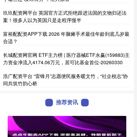
玖玖配资网平台 英国官方正式拒绝跟进法国的文物归还法
案！很多人以为英国只是走程序慢半
富裕配配资APP下载 2026 年脑瘫手术最佳年龄到底几岁最
合适？
长城配资网官网 ETF主力榜 | 医疗器械ETF永赢(159883)主
力资金净流入4174.06万元，居可比基金首位-20260330
浩广配资平台 “雷锋月”志愿便民服务暖文竹，“社企校志”协
同共筑竹韵心桥
推荐资讯