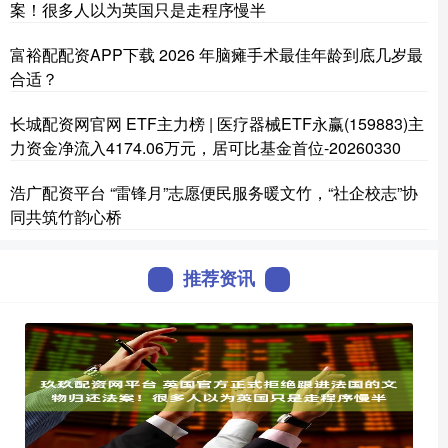
案！很多人以为英国只是走程序慢半
富裕配配资APP下载 2026 年脑瘫手术最佳年龄到底几岁最
合适？
长城配资网官网 ETF主力榜 | 医疗器械ETF永赢(159883)主
力资金净流入4174.06万元，居可比基金首位-20260330
浩广配资平台 “雷锋月”志愿便民服务暖文竹，“社企校志”协
同共筑竹韵心桥
推荐资讯