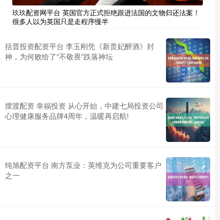
玖玖配资网平台 英国官方正式拒绝跟进法国的文物归还法案！
很多人以为英国只是走程序慢半
括普投资配资平台 李玉刚凭《新贵妃醉酒》封
神，为何败给了“不敬畏”跌落神坛
摆渡配资 幸福投资 从心开始，中建七局投资公司
心理健康服务品牌4周年，温暖再启航!
纯旭配资平台 南方泵业：英维克为公司重要客户
之一