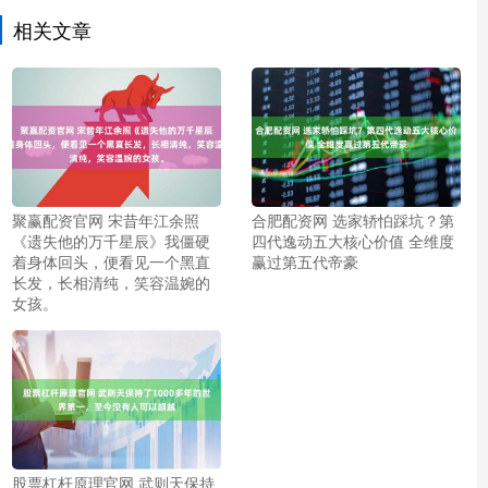
相关文章
聚赢配资官网 宋昔年江余照
合肥配资网 选家轿怕踩坑？第
《遗失他的万千星辰》我僵硬
四代逸动五大核心价值 全维度
着身体回头，便看见一个黑直
赢过第五代帝豪
长发，长相清纯，笑容温婉的
女孩。
股票杠杆原理官网 武则天保持