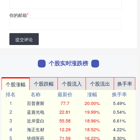
你的邮箱
*
提交评论
个股实时涨跌榜
个股跌幅
个股流入
个股流出
换手率
个股涨幅
排名
名称
最新价
涨幅
换手率
1
百普赛斯
77.7
20.00%
5.49%
2
蓝盾光电
22.81
19.99%
0.54%
3
近岸蛋白
55.58
18.96%
6.61%
4
海正生材
12.29
18.52%
4.22%
5
毕得医药
71.59
16.22%
8.30%