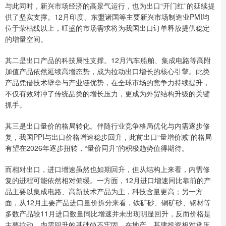
与此同时，新兴市场经济的高景气运行，也为出口“开门红”的延续提
供了坚实支撑。12月印度、东盟诸国等主要新兴市场制造业PMI均
位于荣枯线以上，旺盛的市场需求将为我国出口订单释放提供稳定
的增量空间。
其二是出口产品的科技属性支撑。12月汽车船舶、集成电路等高附
加值产品依然延续高增态势，成为拉动出口增长的核心引擎。此类
产品凭借技术壁垒与产业链优势，在全球市场的竞争力持续提升，
不仅有效对冲了传统品类的增长压力，更成为外贸结构升级的关键
抓手。
其三是出口量价的格局转化。伴随行业竞争格局优化与内需逐步修
复，我国PPI与出口价格增速稳步回升，此前出口“量增价减”的格局
有望在2026年逐步扭转，“量价同升”的积极趋势值得期待。
而相对出口，进口增速虽然也如期回升，但从结构上来看，内需修
复的进程可能依然相对偏缓。一方面，12月进口增速同比靠前的产
品主要以集成电路、高新技术产品为主，科技含量更高；另一方
面，从12月主要产品进口量价拆分来看，铁矿砂、铜矿砂、钢材等
多数产品较11月进口数量同比增速并未出现明显回升，反而价格是
主要拉动，内需回升的基础尚不牢固。在地产、基建投资相对承压