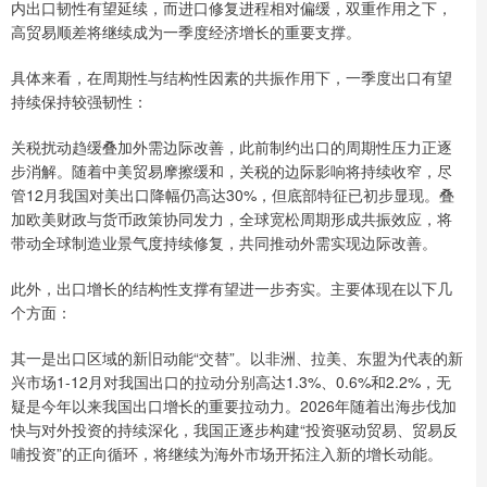
内出口韧性有望延续，而进口修复进程相对偏缓，双重作用之下，
高贸易顺差将继续成为一季度经济增长的重要支撑。
具体来看，在周期性与结构性因素的共振作用下，一季度出口有望
持续保持较强韧性：
关税扰动趋缓叠加外需边际改善，此前制约出口的周期性压力正逐
步消解。随着中美贸易摩擦缓和，关税的边际影响将持续收窄，尽
管12月我国对美出口降幅仍高达30%，但底部特征已初步显现。叠
加欧美财政与货币政策协同发力，全球宽松周期形成共振效应，将
带动全球制造业景气度持续修复，共同推动外需实现边际改善。
此外，出口增长的结构性支撑有望进一步夯实。主要体现在以下几
个方面：
其一是出口区域的新旧动能“交替”。以非洲、拉美、东盟为代表的新
兴市场1-12月对我国出口的拉动分别高达1.3%、0.6%和2.2%，无
疑是今年以来我国出口增长的重要拉动力。2026年随着出海步伐加
快与对外投资的持续深化，我国正逐步构建“投资驱动贸易、贸易反
哺投资”的正向循环，将继续为海外市场开拓注入新的增长动能。