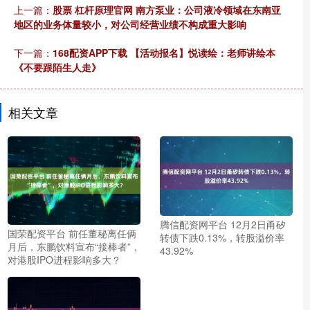
上一篇：
股票 杠杆原理官网 南方泵业：公司液冷领域在东南亚
地区的业务体量较小，对公司经营业绩不构成重大影响
下一篇：
168配资APP下载 【活动报名】悦读绘：老师讲绘本
《不要跟陌生人走》
相关文章
腾信配资网平台 12月2日甬矽
国荣配资平台 前任董秘离任俩
转债下跌0.13%，转股溢价率
月后，东鹏饮料宣布“接棒者”，
43.92%
对港股IPO进程影响多大？