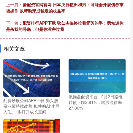
上一篇：
爱配资官网官网 日本央行植田和男：可能会开展债券市
场操作 以帮助形成稳定的收益率
下一篇：
配资排行APP下载 狄仁杰临终拉着元芳的手：我知道你
是杀我的卧底，但是你没害过我
相关文章
讯操盘配资平台 12月2日路维
配资炒股公司APP下载 狮头股
转债下跌2.81%，转股溢价率
份业绩持续改善 拟并购AI“小巨
27.06%
人”进一步打开成长空间