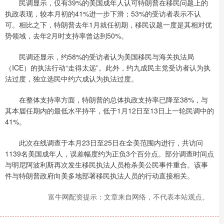
民调显示，仅有39%的美国成年人认可特朗普在移民问题上的
执政表现，较本月初的41%进一步下滑；53%的受访者表示不认
可。相比之下，特朗普去年1月就任初期，移民议题一度是其相对优
势领域，去年2月时支持率曾达到50%。
民调还显示，约58%的受访者认为美国移民与海关执法局
（ICE）的执法行动“走得太远”。此外，约九成民主党受访者认为执
法过度，独立选民中约六成认为执法过度。
在整体支持率方面，特朗普的总体执政支持率已降至38%，与
其本届任期内的最低水平持平，低于1月12日至13日上一轮民调中的
41%。
此次在线调查于本月23日至25日在全美范围内进行，共访问
1139名美国成年人，误差幅度约为正负3个百分点。部分调查时间点
与明尼阿波利斯再次发生移民执法人员枪杀美公民事件重合。该事
件与特朗普政府向美多地部署移民执法人员的行动直接相关。
富牛网配资提示：文章来自网络，不代表本站观点。