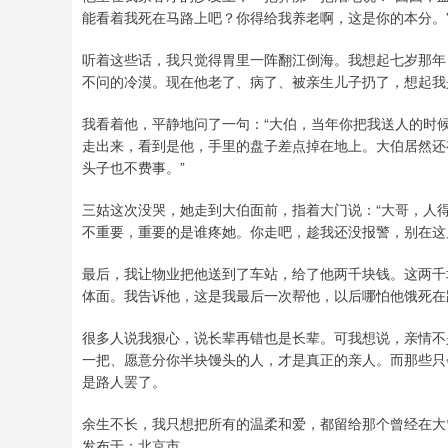
能看着我死在马路上吧？你得给我养老啊，这是你的本分。
听着这些话，我只觉得胃里一阵翻江倒海。我想起七岁那年
不问的冷漠。现在他老了、病了、被亲生儿子扔了，想起我是
我看着他，平静地问了一句：“大伯，当年你把我送人的时
走出来，看到是他，手里的盘子差点掉在地上。大伯居然还
头子也不费事。”
三姑这次没哭，她走到大伯面前，指着大门说：“大哥，人
不重要，重要的是谁疼她。你走吧，趁我还没报警，别在这
最后，我让物业把他送到了车站，给了他两千块钱。这两千
体面。我告诉他，这是我最后一次帮他，以后哪怕他饿死在
很多人说我狠心，说长辈再错也是长辈。可我想说，亲情不
一把、愿意分你半块馒头的人，才是真正的亲人。而那些只
是路人罢了。
余生不长，我只想把所有的温柔和爱，都留给那个曾经在大
发布于：北京市