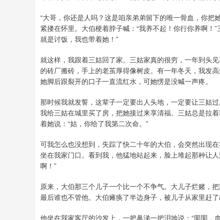
“大哥，你还是人吗？这是咱亲弟弟留下的唯一骨血，你把
紧搂在怀里。大伯梗着脖子喊：“我养不起！你行你养啊！”
就是讨饭，我也带着她！”
就这样，我跟着三姑回了家。三姑家真的很穷，一年到头见
的砖厂搬砖，手上的老茧厚得像树皮。有一年冬天，我发高
她脚后跟裂开的口子一直流红水，可她愣是没喊一声疼。
那时候我就发誓，这辈子一定要出人头地，一定要让三姑过
我给三姑在城里买了房，把她接过来享清福。三姑总是拉着
着她说：“姑，你给了我第二次命。”
可我怎么也没想到，失踪了快二十年的大伯，会突然出现在
坐在我家门口。看到我，他猛地站起来，脸上堆起那种让人
啊！”
原来，大伯那三个儿子一个比一个不争气。大儿子烂赌，把
最后谁也不管他。大伯瘫痪了半边身子，被儿子从家里赶了
他坐在我家客厅的沙发上，一把鼻涕一把泪地说：“囡囡，