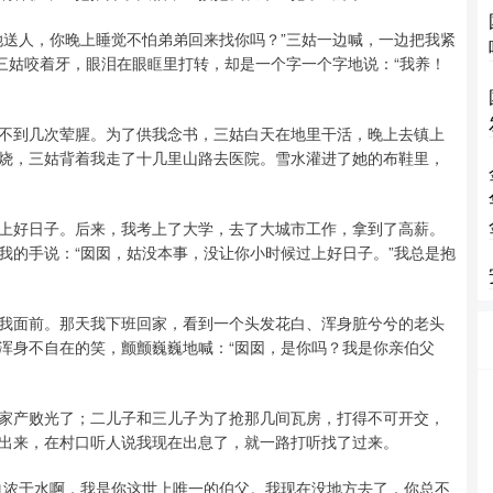
她送人，你晚上睡觉不怕弟弟回来找你吗？”三姑一边喊，一边把我紧
三姑咬着牙，眼泪在眼眶里打转，却是一个字一个字地说：“我养！
不到几次荤腥。为了供我念书，三姑白天在地里干活，晚上去镇上
烧，三姑背着我走了十几里山路去医院。雪水灌进了她的布鞋里，
上好日子。后来，我考上了大学，去了大城市工作，拿到了高薪。
我的手说：“囡囡，姑没本事，没让你小时候过上好日子。”我总是抱
我面前。那天我下班回家，看到一个头发花白、浑身脏兮兮的老头
浑身不自在的笑，颤颤巍巍地喊：“囡囡，是你吗？我是你亲伯父
家产败光了；二儿子和三儿子为了抢那几间瓦房，打得不可开交，
出来，在村口听人说我现在出息了，就一路打听找了过来。
血浓于水啊，我是你这世上唯一的伯父。我现在没地方去了，你总不