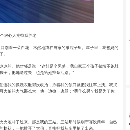
沪深300
4629.12
74%
-29.04
-0.62%
那个狠心人竟找我养老
，胸口别着一朵白花，木然地蹲在自家的破院子里。屋子里，我爸妈的
了。
冰冰的。他对邻居说：“这娃是个累赘，我自家三个孩子都填不饱肚
孩子，把她送过去，也是给她找条活路。”
伯连我的换洗衣服都没收拾，拎着我的领口就把我往车上拽。我哭
可大伯的力气那么大，他一边拽一边骂：“哭什么哭？我是为了你
火火地冲了过来。那是我的三姑。三姑那时候刚守寡没两年，自己
的棉袄，一把推开了大伯，直接把我从车里抢了出来。