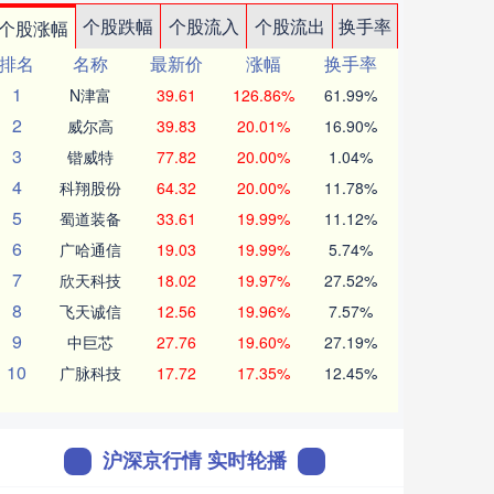
个股跌幅
个股流入
个股流出
换手率
个股涨幅
排名
名称
最新价
涨幅
换手率
1
N津富
39.61
126.86%
61.99%
2
威尔高
39.83
20.01%
16.90%
3
锴威特
77.82
20.00%
1.04%
4
科翔股份
64.32
20.00%
11.78%
5
蜀道装备
33.61
19.99%
11.12%
6
广哈通信
19.03
19.99%
5.74%
7
欣天科技
18.02
19.97%
27.52%
8
飞天诚信
12.56
19.96%
7.57%
9
中巨芯
27.76
19.60%
27.19%
10
广脉科技
17.72
17.35%
12.45%
沪深京行情 实时轮播