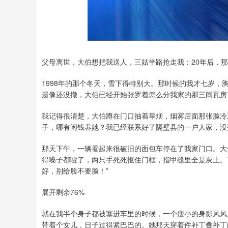
深证成指
14039.15
8
-0.05%
-105.06
-0.
父母离世，大伯想把我送人，三姑半路抢走我：20年后，
1998年的那个冬天，雪下得特别大。那时候的我才七岁
遗像还没撤，大伯已经开始张罗着怎么分我家的那三间瓦房
我记得很清楚，大伯蹲在门口抽着旱烟，烟雾后面那张脸冷
子，哪有闲钱养她？我已经联系好了隔壁县的一户人家，没
那天下午，一辆看起来很破旧的面包车停在了我家门口。大
得嗓子都哑了，两只手死死抠住门框，指甲缝里全是灰土。
好，别给脸不要脸！”
展开剩余76%
就在我半个身子都被塞进车里的时候，一个瘦小的身影风风
带着个女儿，日子过得紧巴巴的。她那天穿着件补丁叠补丁