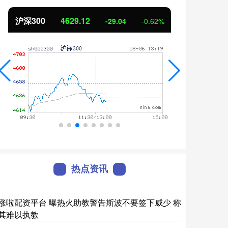
北证50
1114.74
创业
-4.72
-0.42%
热点资讯
涨啦配资平台 曝热火助教警告斯波不要签下威少 称
其难以执教