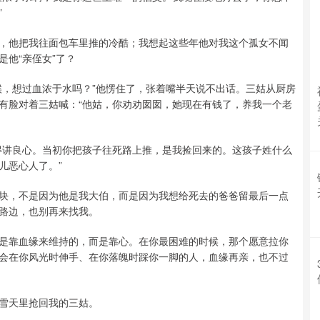
”
，他把我往面包车里推的冷酷；我想起这些年他对我这个孤女不闻
他“亲侄女”了？
候，想过血浓于水吗？”他愣住了，张着嘴半天说不出话。三姑从厨房
有脸对着三姑喊：“他姑，你劝劝囡囡，她现在有钱了，养我一个老
得讲良心。当初你把孩子往死路上推，是我捡回来的。这孩子姓什么
儿恶心人了。”
块，不是因为他是我大伯，而是因为我想给死去的爸爸留最后一点
路边，也别再来找我。
是靠血缘来维持的，而是靠心。在你最困难的时候，那个愿意拉你
会在你风光时伸手、在你落魄时踩你一脚的人，血缘再亲，也不过
雪天里抢回我的三姑。