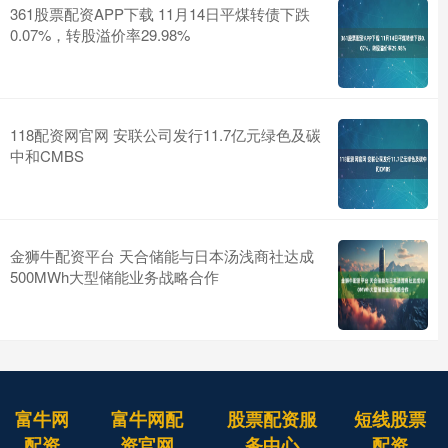
361股票配资APP下载 11月14日平煤转债下跌
0.07%，转股溢价率29.98%
118配资网官网 安联公司发行11.7亿元绿色及碳
中和CMBS
金狮牛配资平台 天合储能与日本汤浅商社达成
500MWh大型储能业务战略合作
富牛网
富牛网配
股票配资服
短线股票
配资
资官网
务中心
配资