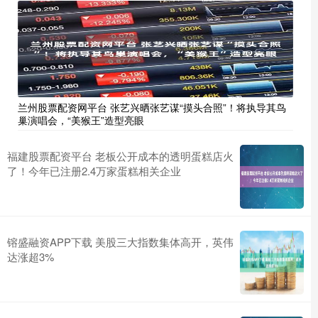
兰州股票配资网平台 张艺兴晒张艺谋“摸头合照”！将执导其鸟
巢演唱会，“美猴王”造型亮眼
福建股票配资平台 老板公开成本的透明蛋糕店火
了！今年已注册2.4万家蛋糕相关企业
镕盛融资APP下载 美股三大指数集体高开，英伟
达涨超3%