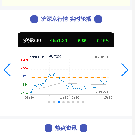
沪深京行情 实时轮播
深300
4651.31
北
-6.85
-0.15%
热点资讯