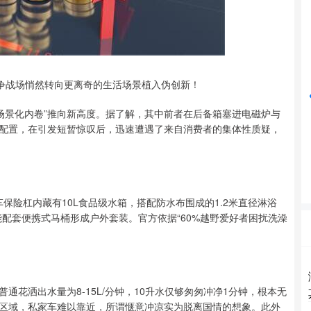
沪深300
4694.44
42%
43.13
0.93%
竞争战场悄然转向更离奇的生活场景植入伪创新！
市，将“场景化内卷”推向新高度。据了解，其中前者在后备箱塞进电磁炉与
配置，在引发短暂惊叹后，迅速遭遇了来自消费者的集体性质疑，
车保险杠内藏有10L食品级水箱，搭配防水布围成的1.2米直径淋浴
配套便携式马桶形成户外套装。官方依据“60%越野爱好者困扰洗澡
花洒出水量为8-15L/分钟，10升水仅够匆匆冲净1分钟，根本无
区域，私家车难以靠近，所谓惬意冲凉实为脱离国情的想象。此外