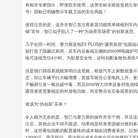
有相关专家指出，即便驻车使用，这类非标水路改造易引发
号》国标已明确警示车载卫浴的安全风险！
值得注意的是，这并非智己首次将家居功能简单移植到车内。回
锅”宣传，智己似乎陷入了一种“为场景而场景”的创新迷思。
几乎在同一时间，赛力斯蓝电E5 PLUS的“露营厨房”也面
箱打造了隐藏式厨房。其车内后备箱左侧的2000W电磁
电可连续烹饪4小时。为彰显安全性，还特别配备散热系统
但是我们很容易就能算明白这笔账，根据汽车之家数据显示
态，却让车辆平白大幅增重，直接导致百公里电耗上升。更
不畅易引发一氧化碳中毒，而且2000W大功率设备对电
露营者更需要稳定的外放电功能，而非整合在后备箱里的鸡
谁该为“伪创新”买单？
令人颇为无奈的是，智己与赛力斯的操作并非个例，并且这
注后，其他企业不得不跟进。结果就是研发资源被分散到各
时，这些看似炫酷的配置最终的成本都由消费者承担。以智己
12000元，毫无疑问，而这部分成本必然会完全转嫁到了