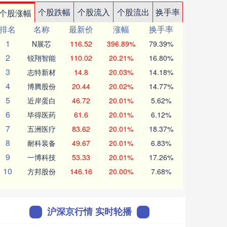
个股跌幅
个股流入
个股流出
换手率
个股涨幅
排名
名称
最新价
涨幅
换手率
1
N展芯
116.52
396.89%
79.39%
2
锐翔智能
110.02
20.21%
16.80%
3
志特新材
14.8
20.03%
14.18%
4
博腾股份
20.44
20.02%
14.77%
5
近岸蛋白
46.72
20.01%
5.62%
6
毕得医药
61.6
20.01%
6.12%
7
五洲医疗
83.62
20.01%
18.37%
8
耐科装备
49.67
20.01%
6.83%
9
一博科技
53.33
20.01%
17.26%
10
方邦股份
146.16
20.00%
7.68%
沪深京行情 实时轮播