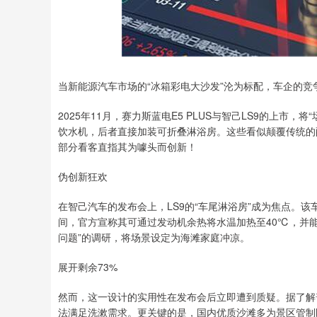
深证成指
14311.01
8
1.02%
200.89
1.
当新能源汽车市场的“冰箱彩电大沙发”沦为标配，车企的
2025年11月，赛力斯蓝电E5 PLUS与智己LS9的上
饮水机，后者直接加装可折叠淋浴房。这些看似颠覆传统的
部分看客直指其为噱头而创新！
伪创新狂欢
在智己汽车的发布会上，LS9的“车尾淋浴房”成为焦点。该
间，官方宣称其可通过发动机余热将水温加热至40℃，并能
问题”的调研，将场景设定为海滩家庭冲凉。
展开剩余73%
然而，这一设计的实用性在发布会后立即遭到质疑。据了解普通
法满足洗漱需求。更关键的是，国内优质沙滩多为景区管制