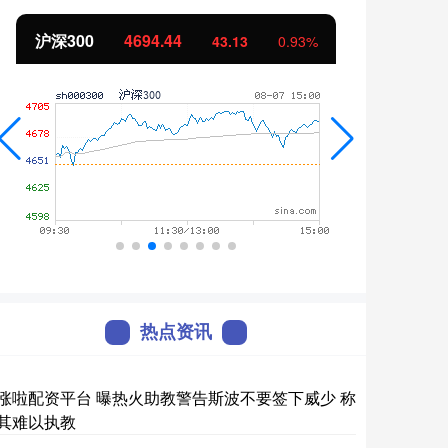
北证50
1134.24
创业
11.37
1.01%
热点资讯
涨啦配资平台 曝热火助教警告斯波不要签下威少 称
其难以执教