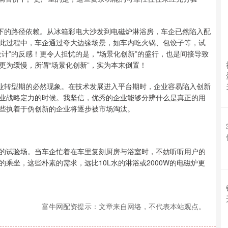
力下的路径依赖。从冰箱彩电大沙发到电磁炉淋浴房，车企已然陷入配
此过程中，车企通过夸大边缘场景，如车内吃火锅、包饺子等，试
计”的反感！更令人担忧的是，“场景化创新”的盛行，也是间接导致
更为缓慢，所谓“场景化创新”，实为本末倒置！
产业转型期的必然现象。在技术发展进入平台期时，企业容易陷入创新
业战略定力的时候。我坚信，优秀的企业能够分辨什么是真正的用
些执着于伪创新的企业将逐步被市场淘汰。
的试验场。当车企忙着在车里复刻厨房与浴室时，不妨听听用户的
乘坐，这些朴素的需求，远比10L水的淋浴或2000W的电磁炉更
富牛网配资提示：文章来自网络，不代表本站观点。