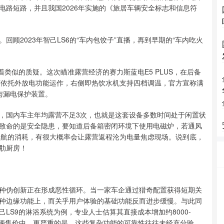
电路短路，并且我国2026年实施的《旅居车辆安全标志和信息符
顾2023年智己LS6的“车内包饺子”直播，再到早期的“车内吃火
临着类似的质疑。这次瞄准露营经济的赛力斯蓝电E5 PLUS，在后备
炉可依托外放电功能运作，右侧即热饮水机支持四档调温，官方宣称满
与漏电保护装置。
，国内车主年均露营不足3次，也就是这套设备多数时间处于闲置状
致命的是安全隐患，要知道后备箱密闭环境下使用电磁炉，若通风
池续航的消耗，有很大概率会让露营返程沦为电量焦虑现场。说到底，
肋厨房！
种伪创新正在形成恶性循环。当一家车企通过猎奇配置获得短期关
种边缘功能上，而关乎用户体验的基础功能反而进步缓慢。与此同
LS9的淋浴系统为例，专业人士估算其直接成本增加约8000-
车辆售价中。更严重的是，这些复杂功能的可靠性往往未经充分验