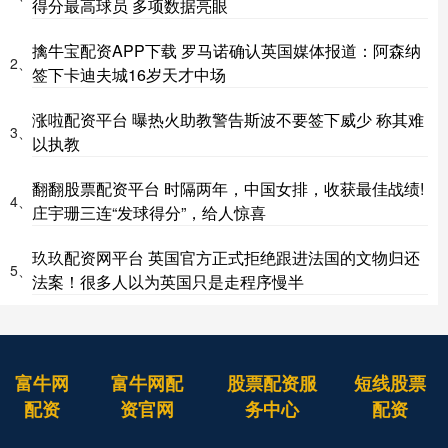
得分最高球员 多项数据亮眼
擒牛宝配资APP下载 罗马诺确认英国媒体报道：阿森纳
2、
签下卡迪夫城16岁天才中场
涨啦配资平台 曝热火助教警告斯波不要签下威少 称其难
3、
以执教
翻翻股票配资平台 时隔两年，中国女排，收获最佳战绩!
4、
庄宇珊三连“发球得分”，给人惊喜
玖玖配资网平台 英国官方正式拒绝跟进法国的文物归还
5、
法案！很多人以为英国只是走程序慢半
富牛网
富牛网配
股票配资服
短线股票
配资
资官网
务中心
配资