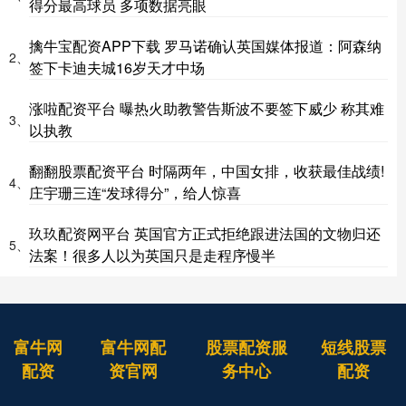
得分最高球员 多项数据亮眼
擒牛宝配资APP下载 罗马诺确认英国媒体报道：阿森纳
2、
签下卡迪夫城16岁天才中场
涨啦配资平台 曝热火助教警告斯波不要签下威少 称其难
3、
以执教
翻翻股票配资平台 时隔两年，中国女排，收获最佳战绩!
4、
庄宇珊三连“发球得分”，给人惊喜
玖玖配资网平台 英国官方正式拒绝跟进法国的文物归还
5、
法案！很多人以为英国只是走程序慢半
富牛网
富牛网配
股票配资服
短线股票
配资
资官网
务中心
配资