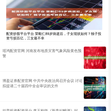
配资炒股平台平台 荣毅仁89岁病逝后，子女现状如何？独子投
资亏损百亿，三女最不幸
瑶鸿配资官网 河南发布地质灾害气象风险黄色预
警
博盈证券配资官网 中共中央政治局召开会议 讨论
拟提请二十届四中全会审议的文件
括普投资配资平台 李玉刚凭《新贵妃醉酒》封