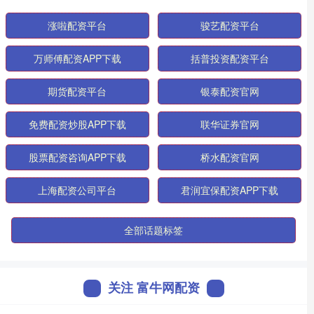
涨啦配资平台
骏艺配资平台
万师傅配资APP下载
括普投资配资平台
期货配资平台
银泰配资官网
免费配资炒股APP下载
联华证券官网
股票配资咨询APP下载
桥水配资官网
上海配资公司平台
君润宜保配资APP下载
全部话题标签
关注 富牛网配资