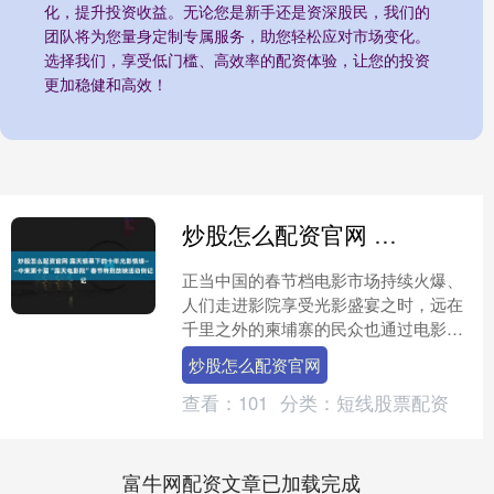
化，提升投资收益。无论您是新手还是资深股民，我们的
团队将为您量身定制专属服务，助您轻松应对市场变化。
选择我们，享受低门槛、高效率的配资体验，让您的投资
更加稳健和高效！
炒股怎么配资官网 露天银幕下的十年光影情缘——中柬第十届“露天电影院”春节特别放映活动侧记
正当中国的春节档电影市场持续火爆、
人们走进影院享受光影盛宴之时，远在
千里之外的柬埔寨的民众也通过电影感
知中国故事、感受中国年的年味。2月
炒股怎么配资官网
21日晚，柬埔寨首都金边....
查看：
101
分类：
短线股票配资
富牛网配资文章已加载完成