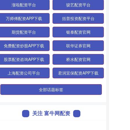
涨啦配资平台
骏艺配资平台
万师傅配资APP下载
括普投资配资平台
期货配资平台
银泰配资官网
免费配资炒股APP下载
联华证券官网
股票配资咨询APP下载
桥水配资官网
上海配资公司平台
君润宜保配资APP下载
全部话题标签
关注 富牛网配资