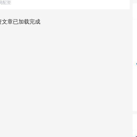
网配资
资文章已加载完成
沪深300
4651.31
24%
-6.85
-0.15%