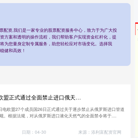
股票配资,我们是一家专业的股票配资服务中心，致力于为广大投
资方案和透明的操作流程，我们帮助客户实现资金杠杆化，提
将为您量身定制专属服务，助您轻松应对市场变化。选择我
稳健和高效！
大牛时代配资平台 欧盟正式通过全面禁止进口俄天然气的法规
6日电欧盟27个成员国26日正式通过关于逐步禁止从俄罗斯进口管道
规。根据法规，对从俄罗斯进口液化天然气的全面禁令将于....
日期：04-30
来源：添利富配资官网