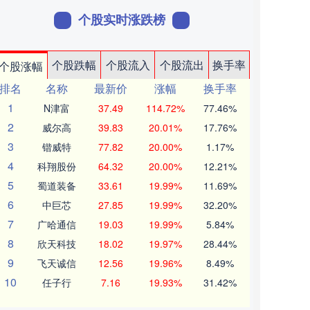
个股实时涨跌榜
个股跌幅
个股流入
个股流出
换手率
个股涨幅
排名
名称
最新价
涨幅
换手率
1
N津富
37.49
114.72%
77.46%
2
威尔高
39.83
20.01%
17.76%
3
锴威特
77.82
20.00%
1.17%
4
科翔股份
64.32
20.00%
12.21%
5
蜀道装备
33.61
19.99%
11.69%
6
中巨芯
27.85
19.99%
32.20%
7
广哈通信
19.03
19.99%
5.84%
8
欣天科技
18.02
19.97%
28.44%
9
飞天诚信
12.56
19.96%
8.49%
10
任子行
7.16
19.93%
31.42%