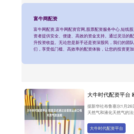
富牛网配资
富牛网配资,富牛网配资官网,股票配资服务中心,短线
资者提供安全、便捷、高效的资金支持。通过灵活的配
升投资收益。无论您是新手还是资深股民，我们的团队
们，享受低门槛、高效率的配资体验，让您的投资更加
据新华社布鲁塞尔1月2
天然气和液化天然气的法
大牛时代配资平台