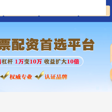
富牛网配资官网
股票配资服务中心
短线股票配资