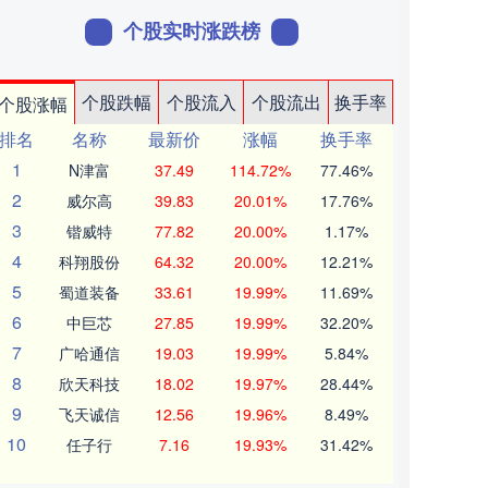
个股实时涨跌榜
个股跌幅
个股流入
个股流出
换手率
个股涨幅
排名
名称
最新价
涨幅
换手率
1
N津富
37.49
114.72%
77.46%
2
威尔高
39.83
20.01%
17.76%
3
锴威特
77.82
20.00%
1.17%
4
科翔股份
64.32
20.00%
12.21%
5
蜀道装备
33.61
19.99%
11.69%
6
中巨芯
27.85
19.99%
32.20%
7
广哈通信
19.03
19.99%
5.84%
8
欣天科技
18.02
19.97%
28.44%
9
飞天诚信
12.56
19.96%
8.49%
10
任子行
7.16
19.93%
31.42%