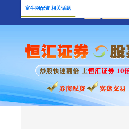
富牛网配资 相关话题
首页
富牛网配资