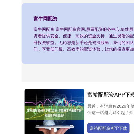
富牛网配资
富牛网配资,富牛网配资官网,股票配资服务中心,短线
资者提供安全、便捷、高效的资金支持。通过灵活的配
升投资收益。无论您是新手还是资深股民，我们的团队
们，享受低门槛、高效率的配资体验，让您的投资更加
最近，有消息称2026
但这一话题无疑引起了众
这....
富裕配配资APP下载