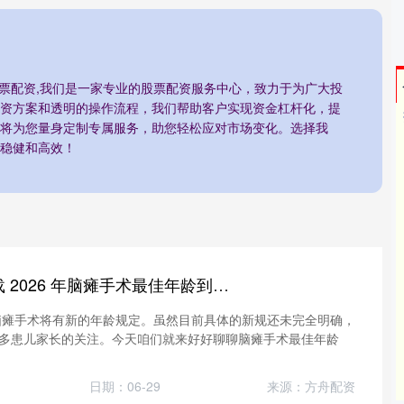
股票配资,我们是一家专业的股票配资服务中心，致力于为广大投
资方案和透明的操作流程，我们帮助客户实现资金杠杆化，提
将为您量身定制专属服务，助您轻松应对市场变化。选择我
稳健和高效！
富裕配配资APP下载 2026 年脑瘫手术最佳年龄到底几岁最合适？
年脑瘫手术将有新的年龄规定。虽然目前具体的新规还未完全明确，
多患儿家长的关注。今天咱们就来好好聊聊脑瘫手术最佳年龄
日期：06-29
来源：方舟配资