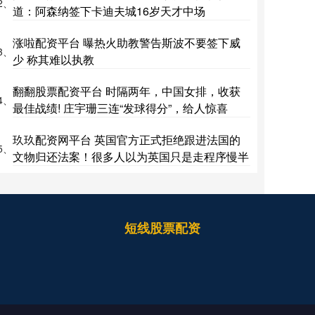
2、
道：阿森纳签下卡迪夫城16岁天才中场
涨啦配资平台 曝热火助教警告斯波不要签下威
3、
少 称其难以执教
翻翻股票配资平台 时隔两年，中国女排，收获
4、
最佳战绩! 庄宇珊三连“发球得分”，给人惊喜
玖玖配资网平台 英国官方正式拒绝跟进法国的
5、
文物归还法案！很多人以为英国只是走程序慢半
短线股票配资