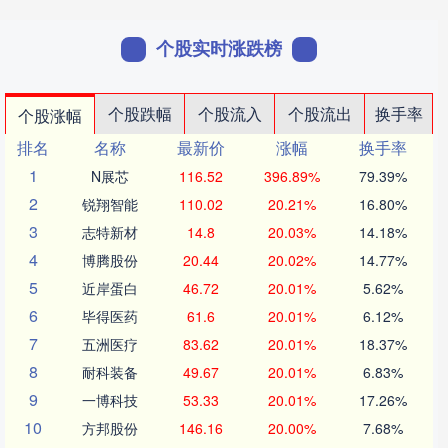
个股实时涨跌榜
个股跌幅
个股流入
个股流出
换手率
个股涨幅
排名
名称
最新价
涨幅
换手率
1
N展芯
116.52
396.89%
79.39%
2
锐翔智能
110.02
20.21%
16.80%
3
志特新材
14.8
20.03%
14.18%
4
博腾股份
20.44
20.02%
14.77%
5
近岸蛋白
46.72
20.01%
5.62%
6
毕得医药
61.6
20.01%
6.12%
7
五洲医疗
83.62
20.01%
18.37%
8
耐科装备
49.67
20.01%
6.83%
9
一博科技
53.33
20.01%
17.26%
10
方邦股份
146.16
20.00%
7.68%