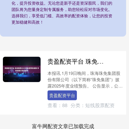
化，提升投资收益。无论您是新手还是资深股民，我们的
团队将为您量身定制专属服务，助您轻松应对市场变化。
选择我们，享受低门槛、高效率的配资体验，让您的投资
更加稳健和高效！
贵盈配资平台 珠免集团2025年业绩预告披露 净利润预计同比减亏
本报讯 1月19日晚间，珠海珠免集团股
份有限公司（以下简称“珠免集团”）披
露2025年度业绩预告。 公告显示，公司
过去一年受地产业务拖累等影响，业绩
贵盈配资平台
仍存在阶段性....
查看：
88
分类：
短线股票配资
富牛网配资文章已加载完成