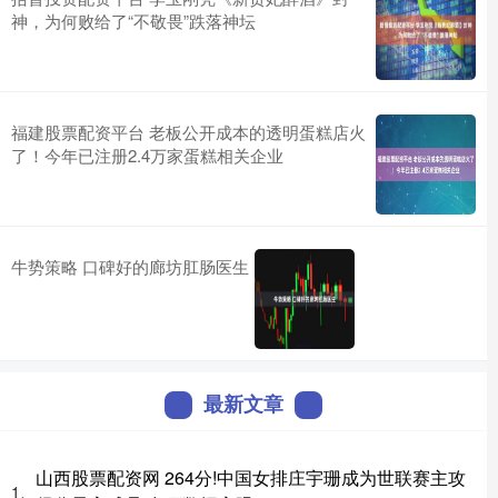
神，为何败给了“不敬畏”跌落神坛
福建股票配资平台 老板公开成本的透明蛋糕店火
了！今年已注册2.4万家蛋糕相关企业
牛势策略 口碑好的廊坊肛肠医生
最新文章
山西股票配资网 264分!中国女排庄宇珊成为世联赛主攻
1、