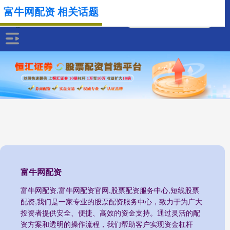
富牛网配资 相关话题
富牛网配资
富牛网配资,富牛网配资官网,股票配资服务中心,短线股票
配资,我们是一家专业的股票配资服务中心，致力于为广大
投资者提供安全、便捷、高效的资金支持。通过灵活的配
资方案和透明的操作流程，我们帮助客户实现资金杠杆