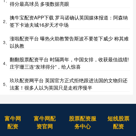
1、
得分最高球员 多项数据亮眼
擒牛宝配资APP下载 罗马诺确认英国媒体报道：阿森纳
2、
签下卡迪夫城16岁天才中场
涨啦配资平台 曝热火助教警告斯波不要签下威少 称其难
3、
以执教
翻翻股票配资平台 时隔两年，中国女排，收获最佳战绩!
4、
庄宇珊三连“发球得分”，给人惊喜
玖玖配资网平台 英国官方正式拒绝跟进法国的文物归还
5、
法案！很多人以为英国只是走程序慢半
富牛网
富牛网配
股票配资服
短线股票
配资
资官网
务中心
配资