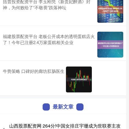
括普投资配资平台 李玉刚凭《新贵妃醉酒》封
神，为何败给了“不敬畏”跌落神坛
福建股票配资平台 老板公开成本的透明蛋糕店火
了！今年已注册2.4万家蛋糕相关企业
牛势策略 口碑好的廊坊肛肠医生
最新文章
山西股票配资网 264分!中国女排庄宇珊成为世联赛主攻