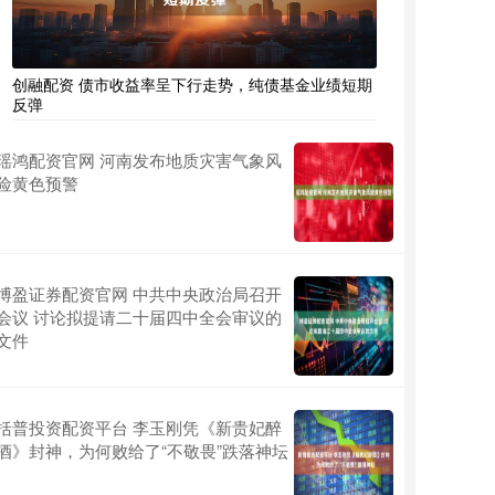
创融配资 债市收益率呈下行走势，纯债基金业绩短期
反弹
瑶鸿配资官网 河南发布地质灾害气象风
险黄色预警
博盈证券配资官网 中共中央政治局召开
会议 讨论拟提请二十届四中全会审议的
文件
括普投资配资平台 李玉刚凭《新贵妃醉
酒》封神，为何败给了“不敬畏”跌落神坛