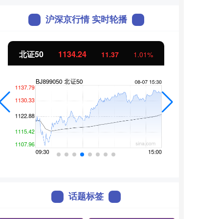
沪深京行情 实时轮播
北证50
1134.24
创业
11.37
1.01%
话题标签