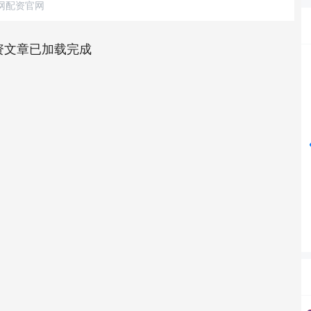
网配资官网
资文章已加载完成
沪深300
4694.44
42%
43.13
0.93%