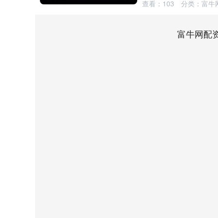
查看：
103
分类：
富牛
富牛网配
深证成指
14311.01
8
1.02%
200.89
1.