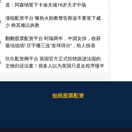
2、
道：阿森纳签下卡迪夫城16岁天才中场
涨啦配资平台 曝热火助教警告斯波不要签下威
3、
少 称其难以执教
翻翻股票配资平台 时隔两年，中国女排，收获
4、
最佳战绩! 庄宇珊三连“发球得分”，给人惊喜
玖玖配资网平台 英国官方正式拒绝跟进法国的
5、
文物归还法案！很多人以为英国只是走程序慢半
短线股票配资