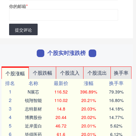
你的邮箱
*
提交评论
个股实时涨跌榜
个股跌幅
个股流入
个股流出
换手率
个股涨幅
排名
名称
最新价
涨幅
换手率
1
N展芯
116.52
396.89%
79.39%
2
锐翔智能
110.02
20.21%
16.80%
3
志特新材
14.8
20.03%
14.18%
4
博腾股份
20.44
20.02%
14.77%
5
近岸蛋白
46.72
20.01%
5.62%
6
毕得医药
61.6
20.01%
6.12%