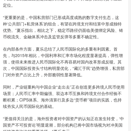
定位。
“更重要的是，中国私营部门已形成高度成熟的数字支付生态，这
种‘公共部门+私营体系’的组合，有望在跨境支付和结算中形成独特
优势。”夏乐指出，相比之下，稳定币路径仍面临美债绑定风险、铸
币税流失、金融体系冲击及监管反弹等多重不确定性。
在内部条件方面，夏乐总结了人民币国际化的多重有利因素。首
先，与2015年相比，中国利率和汇率市场化程度显著提高，弹性增
强，使得未来推进人民币国际化不再容易对国内改革形成反噬。其
次，中国国际投资头寸结构明显优化，“藏汇于民”趋势增强，私营部
门对外资产占比上升，外部脆弱性显著降低。
同时，产业链重构与中国企业“走出去”正在创造更多跨境人民币使用
场景；人民币汇率中期偏强、双边本币互换和跨境支付合作经验不
断积累；CIPS体系、海外清算行及多边“货币桥”项目的实践，也持
续夯实人民币国际化的基础。
“更值得关注的是，海外投资者对中国资产的认知正在发生转变，‘中
国资产不可投资论’明显退潮，部分机构已将中国市场视为对冲美国